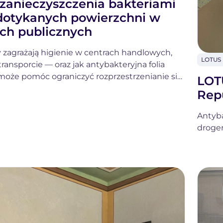
zanieczyszczenia bakteriami
dotykanych powierzchni w
ch publicznych
 zagrażają higienie w centrach handlowych,
LOTUS 
 transporcie — oraz jak antybakteryjna folia
L
Fo
może pomóc ograniczyć rozprzestrzenianie się
LOT
Repu
Antyba
droger