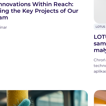
nnovations Within Reach:
ing the Key Projects of Our
eam
LOTUS 
inar
L
Fo
LOTU
sam
mał
Chroń
techno
aplikac