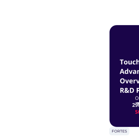
skutecznośc
eksploatacji
FORTES
FORTES