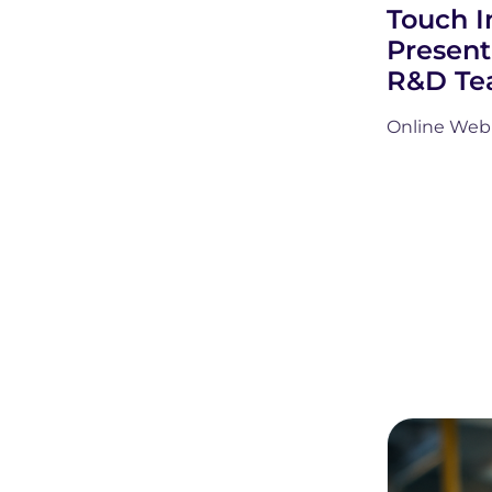
Touch I
Present
R&D T
Online Web