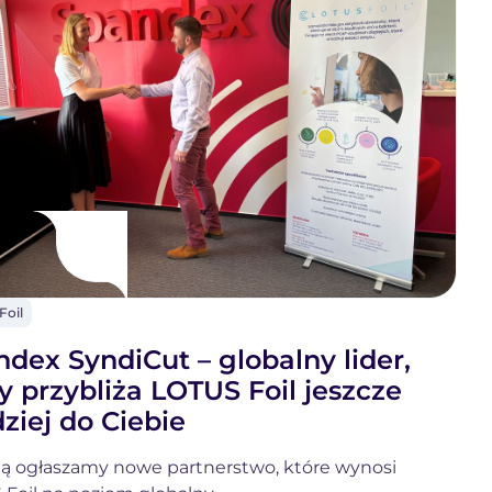
Foil
OTUS
il
dex SyndiCut – globalny lider,
y przybliża LOTUS Foil jeszcze
ziej do Ciebie
ą ogłaszamy nowe partnerstwo, które wynosi