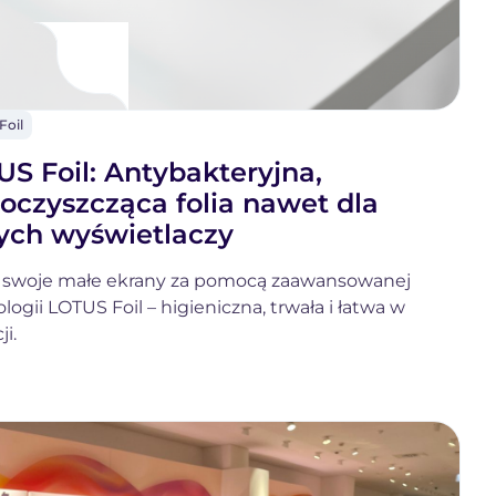
Foil
OTUS
il
S Foil: Antybakteryjna,
oczyszcząca folia nawet dla
ych wyświetlaczy
 swoje małe ekrany za pomocą zaawansowanej
logii LOTUS Foil – higieniczna, trwała i łatwa w
ji.