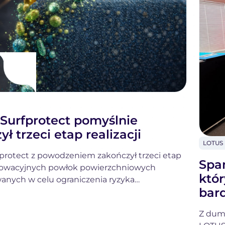
 Surfprotect pomyślnie
ł trzeci etap realizacji
LOTUS 
L
fprotect z powodzeniem zakończył trzeci etap
Fo
Span
nowacyjnych powłok powierzchniowych
któr
anych w celu ograniczenia ryzyka
bard
a infekcji. Etap ten koncentrował się na
i powłoki antybakteryjnej, weryfikacji jej
Z dum
owej stabilności oraz potwierdzeniu