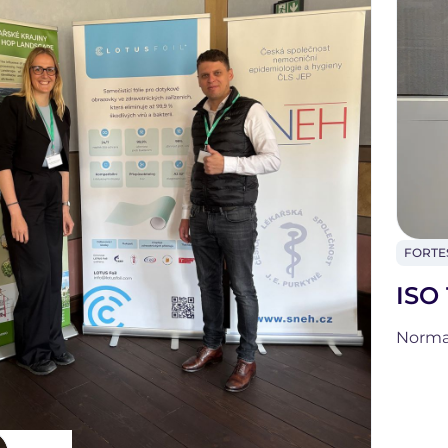
FORTE
FO
ISO 
Norma