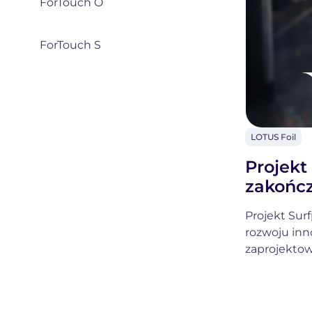
ForTouch O
ForTouch S
Samsung
OH-
Touch
FORTOUCH
LOTUS Foil
O
LOTUS
Foil
FORTES
Projekt
LOTUS
zakończy
Foil
ForTouch
Projekt Sur
C
rozwoju in
ForTouch
zaprojektow
O
przenoszeni
ForTouch
optymalizacj
S
długotermin