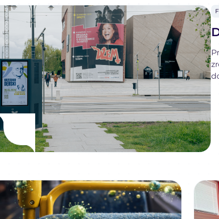
D
Pr
z
d
I
d
w
i