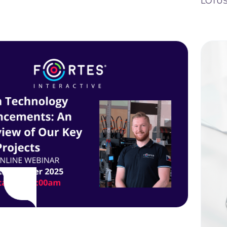
LOTUS 
i w warunkach zbliżonych do rzeczywistej
.