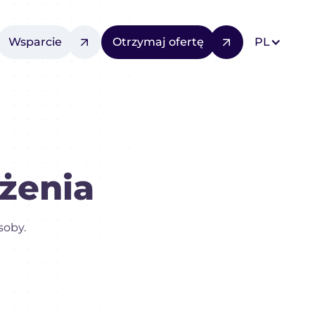
Wsparcie
Otrzymaj ofertę
PL
żenia
soby.