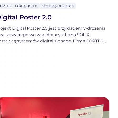
FORTES
FORTOUCH O
Samsung OH-Touch
FORTES
FORTOUCH
Samsung
O
OH-
igital Poster 2.0
Touch
ojekt Digital Poster 2.0 jest przykładem wdrożenia
realizowanego we współpracy z firmą SOLIX,
ostawcą systemów digital signage. Firma FORTES
nteractive dostarczyła kluczową technologię
otykową do zastosowań outdoorowych,
ykorzystaną w zainstalowanych zewnętrznych
nteraktywnych wyświetlaczach.