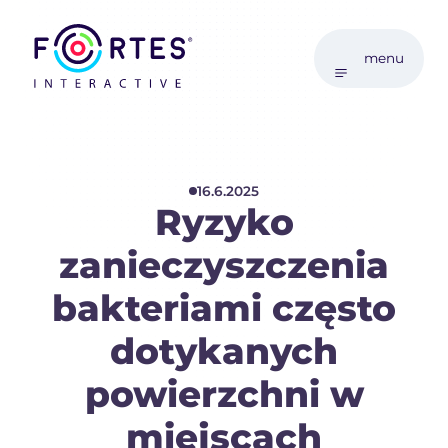
menu
16.6.2025
Ryzyko
zanieczyszczenia
bakteriami często
dotykanych
powierzchni w
miejscach