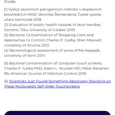
Źródła:
(1) Výskyt sezónních patogenních mikrobů v dopravních
prostředcích MHD; Veronika Šlemendová; České vysoké
učení technické 2018
(2) Evaluation of public health hazards of door handles;
Dominic Tiku; University of Calabar 2019
(3) Bacterial Contamination of Shopping Carts and
Approaches to Control; Charles P. Garba, Sheri Maxwell;
University of Arizona 2012
(4) Bacteriological assessment of some ATMs keypads,
University of Ilorin 2014
(5) Bacterial contamination of computer touch screens;
Charles P. Garba PhD, Adam L. Wuollet MD, Peter Raisanen
BS; American Journal of Infection Control 2016
(6)
Scientists Just Found Something Absolutely Shocking on
These McDonald's Self-Order Touchscreens