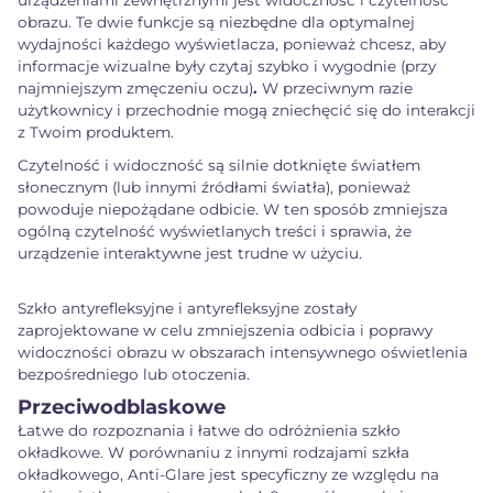
urządzeniami zewnętrznymi jest widoczność i czytelność
obrazu. Te dwie funkcje są niezbędne dla optymalnej
wydajności każdego wyświetlacza, ponieważ chcesz, aby
informacje wizualne były
czytaj szybko i wygodnie (przy
najmniejszym zmęczeniu oczu)
.
W przeciwnym razie
użytkownicy i przechodnie mogą zniechęcić się do interakcji
z Twoim produktem.
Czytelność i widoczność
są silnie dotknięte światłem
słonecznym (lub innymi źródłami światła), ponieważ
powoduje niepożądane odbicie. W ten sposób zmniejsza
ogólną czytelność wyświetlanych treści i sprawia, że
urządzenie interaktywne jest trudne w użyciu.
Szkło antyrefleksyjne i antyrefleksyjne zostały
zaprojektowane w celu zmniejszenia odbicia i poprawy
widoczności obrazu w obszarach intensywnego oświetlenia
bezpośredniego lub otoczenia.
Przeciwodblaskowe
Łatwe do rozpoznania i łatwe do odróżnienia szkło
okładkowe. W porównaniu z innymi rodzajami szkła
okładkowego, Anti-Glare jest specyficzny ze względu na