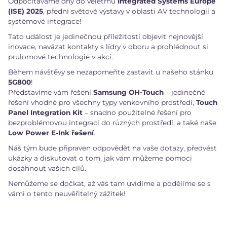
Odpočítáváme dny do veletrhu
Integrated Systems Europe
(ISE) 2025
, přední světové výstavy v oblasti AV technologií a
systémové integrace!
Tato událost je jedinečnou příležitostí objevit nejnovější
inovace, navázat kontakty s lídry v oboru a prohlédnout si
průlomové technologie v akci.
Během návštěvy se nezapomeňte zastavit u našeho stánku
5G800
!
Představíme vám řešení
Samsung OH-Touch
– jedinečné
řešení vhodné pro všechny typy venkovního prostředí,
Touch
Panel Integration Kit
– snadno použitelné řešení pro
bezproblémovou integraci do různých prostředí, a také naše
Low Power E-Ink řešení
.
Náš tým bude připraven odpovědět na vaše dotazy, předvést
ukázky a diskutovat o tom, jak vám můžeme pomoci
dosáhnout vašich cílů.
Nemůžeme se dočkat, až vás tam uvidíme a podělíme se s
vámi o tento neuvěřitelný zážitek!