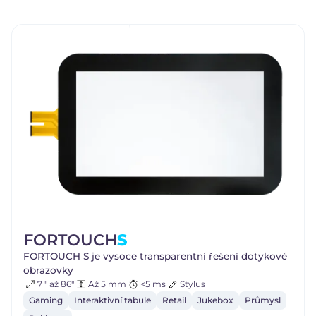
FORTOUCH
S
FORTOUCH S je vysoce transparentní řešení dotykové
obrazovky
7 " až 86"
Až 5 mm
<5 ms
Stylus
Gaming
Interaktivní tabule
Retail
Jukebox
Průmysl