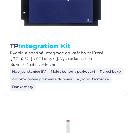
TP
Integration Kit
Rychlá a snadná integrace do vašeho zařízení
7" až 32"
CG i dotyk
Vysoce kontrastní
Vnitřní nebo venkovní
Nabíjecí stanice EV
Maloobchod a parkování
Parcel boxy
Automobilový průmysl a doprava
Výrobní terminály
Bankomaty