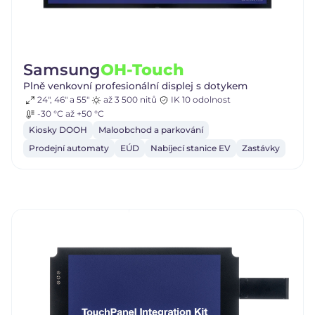
Samsung
OH-Touch
Plně venkovní profesionální displej s dotykem
24", 46" a 55"
až 3 500 nitů
IK 10 odolnost
-30 °C až +50 °C
Kiosky DOOH
Maloobchod a parkování
Prodejní automaty
EÚD
Nabíjecí stanice EV
Zastávky