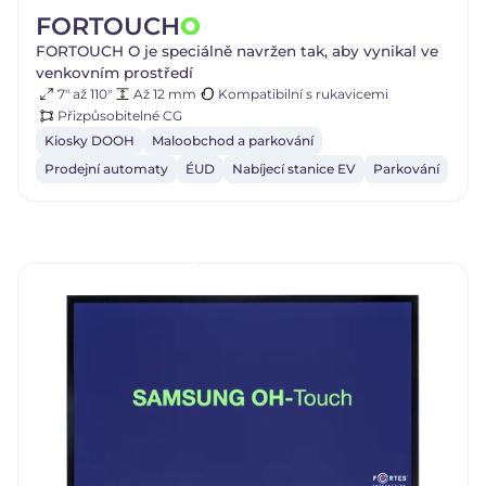
FORTOUCH
O
FORTOUCH O je speciálně navržen tak, aby vynikal ve
venkovním prostředí
7" až 110"
Až 12 mm
Kompatibilní s rukavicemi
Přizpůsobitelné CG
Kiosky DOOH
Maloobchod a parkování
Prodejní automaty
ÉUD
Nabíjecí stanice EV
Parkování