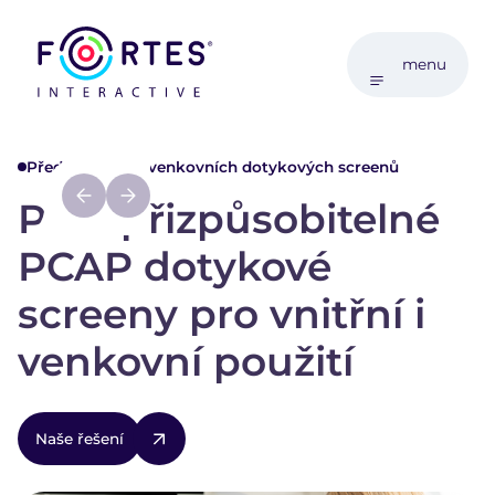
menu
Přední výrobce venkovních dotykových screenů
Plně přizpůsobitelné
PCAP dotykové
screeny pro vnitřní i
venkovní použití
Naše řešení