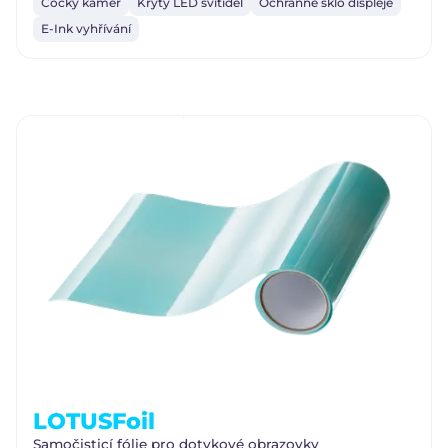
Čočky kamer
Kryty LED svítidel
Ochranné sklo displeje
E-Ink vyhřívání
LOTUS
Foil
Samočisticí fólie pro dotykové obrazovky