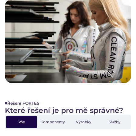
Řešení FORTES
Které řešení je pro mě správné?
Vše
Komponenty
Components
Products
Výrobky
Services
Služby