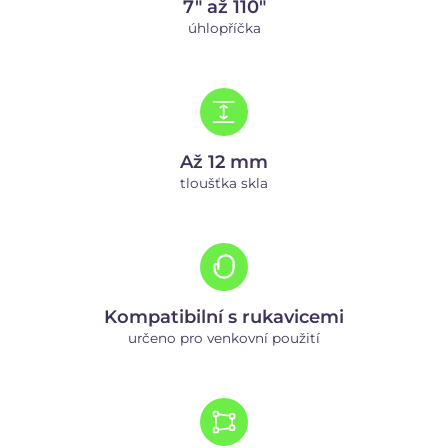
7" až 110"
úhlopříčka
Až 12 mm
tloušťka skla
Kompatibilní s rukavicemi
určeno pro venkovní použití