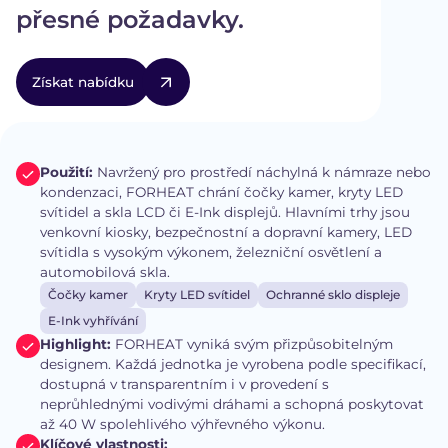
přesné požadavky.
Získat nabídku
Použití:
Navržený pro prostředí náchylná k námraze nebo
kondenzaci, FORHEAT chrání čočky kamer, kryty LED
svítidel a skla LCD či E-Ink displejů. Hlavními trhy jsou
venkovní kiosky, bezpečnostní a dopravní kamery, LED
svítidla s vysokým výkonem, železniční osvětlení a
automobilová skla.
Čočky kamer
Kryty LED svítidel
Ochranné sklo displeje
E-Ink vyhřívání
Highlight:
FORHEAT vyniká svým přizpůsobitelným
designem. Každá jednotka je vyrobena podle specifikací,
dostupná v transparentním i v provedení s
neprůhlednými vodivými dráhami a schopná poskytovat
až 40 W spolehlivého výhřevného výkonu.
Klíčové vlastnosti: