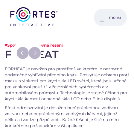
menu
Spolehlivá výhřevná řešení
FORHEAT
FORHEAT je navržen pro prostředí, ve kterém je nezbytné
dodatečné vyhřívání předního krytu. Poskytuje ochranu proti
mrazu a vlhkosti pro krycí skla LED světel, která jsou určená
pro venkovní použití, v železničních systémech a v
automobilovém průmyslu. Technologie je stejně účinná pro
krycí skla kamer i ochranná skla LCD nebo E-Ink displejů.
Efekt odmrazování je dosažen buď průhlednou vodivou
vrstvou, nebo neprůhlednými vodivými dráhami, jejichž
délku a tvar lze přizpůsobit. Každé řešení je šité na míru
konkrétním požadavkům vaší aplikace.