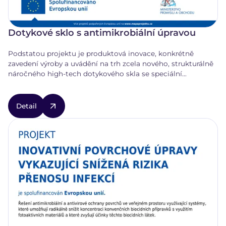
Dotykové sklo s antimikrobiální úpravou
Podstatou projektu je produktová inovace, konkrétně
zavedení výroby a uvádění na trh zcela nového, strukturálně
náročného high-tech dotykového skla se speciální
antimikrobiální vrstvou, jehož prototyp byl vytvořen na
základě vlastního výzkumu a vývoje žadatele.
Detail