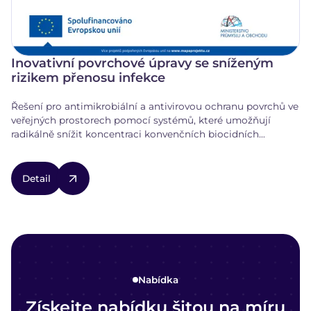
Inovativní povrchové úpravy se sníženým
rizikem přenosu infekce
Řešení pro antimikrobiální a antivirovou ochranu povrchů ve
veřejných prostorech pomocí systémů, které umožňují
radikálně snížit koncentraci konvenčních biocidních
přípravků s použitím fotoaktivních materiálů a které zvyšují
účinky těchto biocidních látek.
Detail
Nabídka
Získejte nabídku šitou na míru