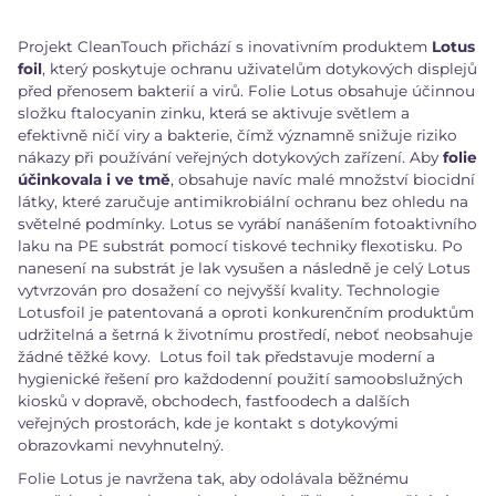
Projekt CleanTouch přichází s inovativním produktem
Lotus
foil
, který poskytuje ochranu uživatelům dotykových displejů
před přenosem bakterií a virů. Folie Lotus obsahuje účinnou
složku ftalocyanin zinku, která se aktivuje světlem a
efektivně ničí viry a bakterie, čímž významně snižuje riziko
nákazy při používání veřejných dotykových zařízení. Aby
folie
účinkovala i ve tmě
, obsahuje navíc malé množství biocidní
látky, které zaručuje antimikrobiální ochranu bez ohledu na
světelné podmínky. Lotus se vyrábí nanášením fotoaktivního
laku na PE substrát pomocí tiskové techniky flexotisku. Po
nanesení na substrát je lak vysušen a následně je celý Lotus
vytvrzován pro dosažení co nejvyšší kvality. Technologie
Lotusfoil je patentovaná a oproti konkurenčním produktům
udržitelná a šetrná k životnímu prostředí, neboť neobsahuje
žádné těžké kovy. Lotus foil tak představuje moderní a
hygienické řešení pro každodenní použití samoobslužných
kiosků v dopravě, obchodech, fastfoodech a dalších
veřejných prostorách, kde je kontakt s dotykovými
obrazovkami nevyhnutelný.
Folie Lotus je navržena tak, aby odolávala běžnému