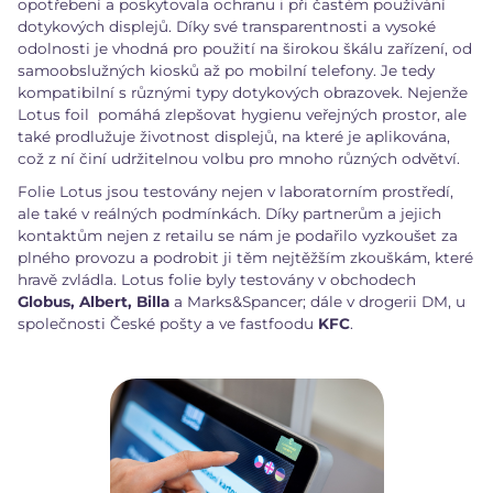
opotřebení a poskytovala ochranu i při častém používání
dotykových displejů. Díky své transparentnosti a vysoké
odolnosti je vhodná pro použití na širokou škálu zařízení, od
samoobslužných kiosků až po mobilní telefony. Je tedy
kompatibilní s různými typy dotykových obrazovek. Nejenže
Lotus foil pomáhá zlepšovat hygienu veřejných prostor, ale
také prodlužuje životnost displejů, na které je aplikována,
což z ní činí udržitelnou volbu pro mnoho různých odvětví.
Folie Lotus jsou testovány nejen v laboratorním prostředí,
ale také v reálných podmínkách. Díky partnerům a jejich
kontaktům nejen z retailu se nám je podařilo vyzkoušet za
plného provozu a podrobit ji těm nejtěžším zkouškám, které
hravě zvládla. Lotus folie byly testovány v obchodech
Globus, Albert, Billa
a Marks&Spancer; dále v drogerii DM, u
společnosti České pošty a ve fastfoodu
KFC
.