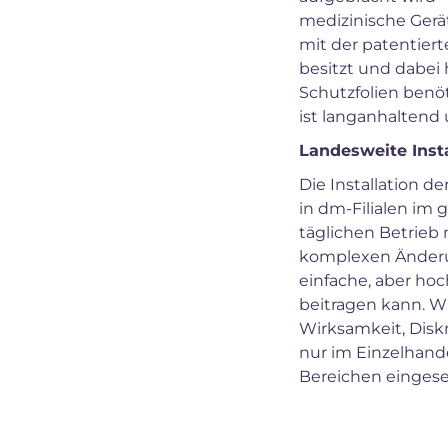
medizinische Gerät
mit der patentier
besitzt und dabei 
Schutzfolien benöt
ist langanhaltend
Landesweite Insta
Die Installation d
in dm-Filialen im
täglichen Betrieb 
komplexen Änderun
einfache, aber ho
beitragen kann. Wi
Wirksamkeit, Diskr
nur im Einzelhan
Bereichen eingeset