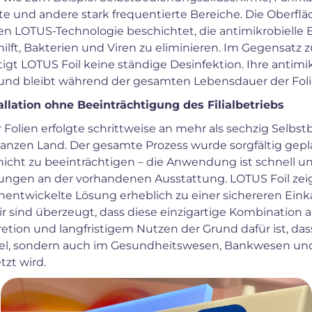
e und andere stark frequentierte Bereiche. Die Oberfläch
ten LOTUS-Technologie beschichtet, die antimikrobielle
hilft, Bakterien und Viren zu eliminieren. Im Gegensat
igt LOTUS Foil keine ständige Desinfektion. Ihre antimi
 und bleibt während der gesamten Lebensdauer der Folie
llation ohne Beeinträchtigung des Filialbetriebs
er Folien erfolgte schrittweise an mehr als sechzig Sel
 ganzen Land. Der gesamte Prozess wurde sorgfältig gep
nicht zu beeinträchtigen – die Anwendung ist schnell un
gen an der vorhandenen Ausstattung. LOTUS Foil zeigt,
chentwickelte Lösung erheblich zu einer sichereren E
r sind überzeugt, dass diese einzigartige Kombination a
etion und langfristigem Nutzen der Grund dafür ist, das
del, sondern auch im Gesundheitswesen, Bankwesen un
zt wird.