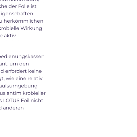
e der Folie ist
 Eigenschaften
z zu herkömmlichen
krobielle Wirkung
 aktiv.
bstbedienungskassen
lant, um den
d erfordert keine
 wie eine relativ
inkaufsumgebung
us antimikrobieller
s LOTUS Foil nicht
d anderen