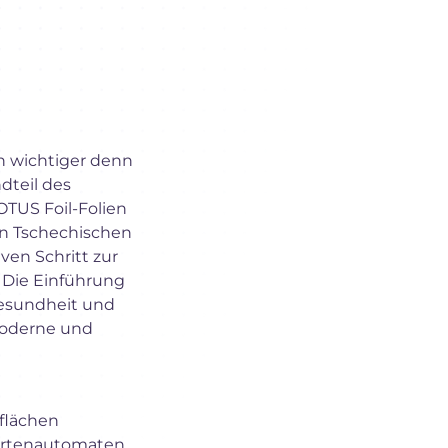
en wichtiger denn
dteil des
OTUS Foil-Folien
en Tschechischen
ven Schritt zur
 Die Einführung
 Gesundheit und
 moderne und
rflächen
artenautomaten,